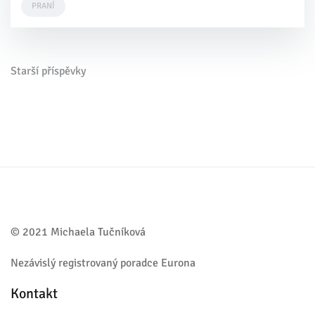
PRANÍ
Navigace
Starší příspěvky
pro
příspěvky
© 2021 Michaela Tučníková
Nezávislý registrovaný poradce Eurona
Kontakt